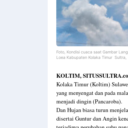
Templates
Foto, Kondisi cuaca saat Gambar Langi
Loea Kabupaten Kolaka Timur Sultra, S
KOLTIM, SITUSSULTRA.c
Kolaka Timur (Koltim) Sulawes
yang menyengat dan pada mala
menjadi dingin (Pancaroba).
Dan Hujan biasa turun menjel
disertai Guntur dan Angin ken
terjadinya perubahan suhu pa