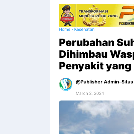
Home
›
Kesehatan
Perubahan Suh
Dihimbau Was
Penyakit yang
Publisher Admin-Situs 
March 2, 2024
Premium
By
Raushan
Design
With
Shroff