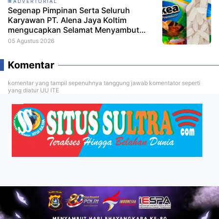
ADVERTORIAL
Segenap Pimpinan Serta Seluruh
Karyawan PT. Alena Jaya Koltim
mengucapkan Selamat Menyambut
HUT RI ke-81
05 Agustus 2026
Komentar
komentar yang tampil sepenuhnya tanggung jawab komentator seperti
yang diatur UU ITE