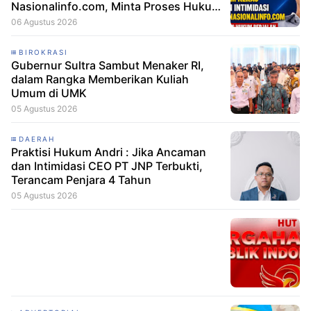
Nasionalinfo.com, Minta Proses Hukum
Berjalan
06 Agustus 2026
BIROKRASI
Gubernur Sultra Sambut Menaker RI,
dalam Rangka Memberikan Kuliah
Umum di UMK
05 Agustus 2026
DAERAH
Praktisi Hukum Andri : Jika Ancaman
dan Intimidasi CEO PT JNP Terbukti,
Terancam Penjara 4 Tahun
05 Agustus 2026