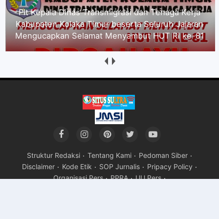
Segenap Pimpinan Serta Seluruh Karyawan PT.
Alena Jaya Koltim mengucapkan Selamat
Menyambut HUT RI ke-81
Struktur Redaksi
Tentang Kami
Pedoman Siber
Disclaimer
Kode Etik
SOP Jurnalis
Pripacy Policy
Organisasi Pers
PPRA
UU Pers
Copyright ©
2026Situs Sultra
Premium