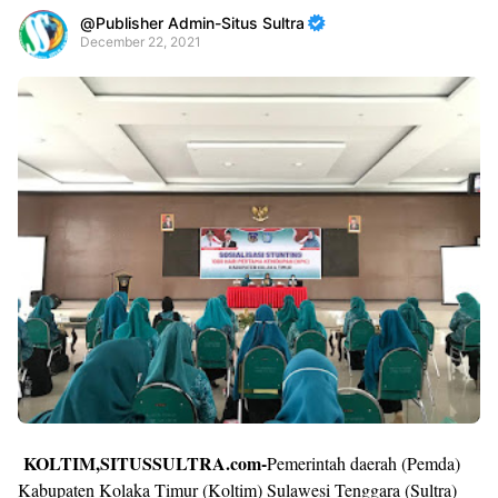
Publisher Admin-Situs Sultra
December 22, 2021
Premium
By
Raushan
Design
With
Shroff
Templates
KOLTIM,SITUSSULTRA.com-
Pemerintah daerah (Pemda)
Kabupaten Kolaka Timur (Koltim) Sulawesi Tenggara (Sultra)