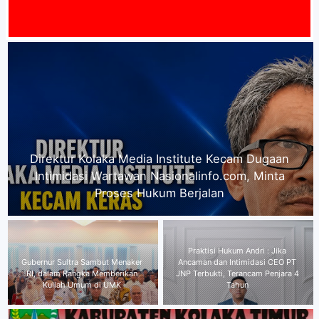
AT DATA
Gubernur Sultra Sambut Menaker RI, dalam
Rangka Memberikan Kuliah Umum di UMK
Plt Kepala Dinas Transmigrasi
Praktisi Hukum Andri : Jika
dan Tenaga Kerja Kabupaten
Ancaman dan Intimidasi CEO PT
Kolaka Timur beserta Seluruh
JNP Terbukti, Terancam Penjara 4
Jajaran Mengucapkan Selamat
Tahun
Menyambut HUT RI ke-81