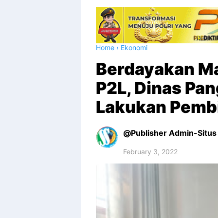
Home
›
Ekonomi
Berdayakan Ma
P2L, Dinas Pan
Lakukan Pemb
Publisher Admin-Situs 
February 3, 2022
Premium
By
Raushan
Design
With
Shroff