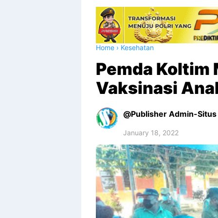
Home
›
Kesehatan
Pemda Koltim 
Vaksinasi Anak
Publisher Admin-Situs 
January 18, 2022
Premium
By
Raushan
Design
With
Shroff
Templates