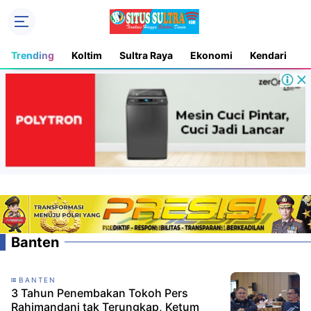
Trending
Koltim
Sultra Raya
Ekonomi
Kendari
D
Banten
BANTEN
3 Tahun Penembakan Tokoh Pers
Rahimandani tak Terungkap, Ketum