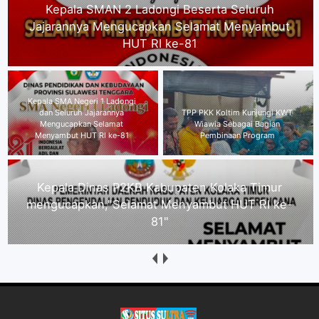
Kepala SMA Negeri 1 Ladongi dan Seluruh
Jajarannya Mengucapkan Selamat Menyambut
HUT RI ke-81
Kepala Dinas P2KB Kabupaten
TPP PKK Koltim Kunjungi KWT
Kolaka Timur
Wiawia Sebagai Bagian
mengucapkan,"Selamat
Pembinaan Program
Menyambut HUT RI ke-81"
Direktur Kolaka Media Institute Kecam Dugaan
Intimidasi Wartawan Nasionalinfo.com, Minta
Proses Hukum Berjalan