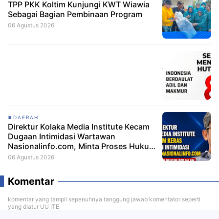
TPP PKK Koltim Kunjungi KWT Wiawia
Sebagai Bagian Pembinaan Program
06 Agustus 2026
DAERAH
Direktur Kolaka Media Institute Kecam
Dugaan Intimidasi Wartawan
Nasionalinfo.com, Minta Proses Hukum
Berjalan
06 Agustus 2026
Komentar
komentar yang tampil sepenuhnya tanggung jawab komentator seperti
yang diatur UU ITE