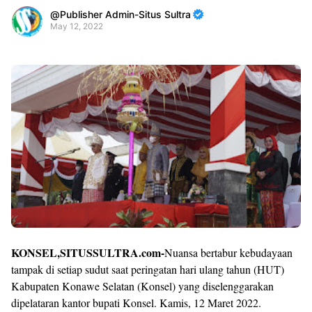
Publisher Admin-Situs Sultra
May 12, 2022
Premium
By
Raushan
Design
With
Shroff
Templates
KONSEL,SITUSSULTRA.com-
Nuansa bertabur kebudayaan
tampak di setiap sudut saat peringatan hari ulang tahun (HUT)
Kabupaten Konawe Selatan (Konsel) yang diselenggarakan
dipelataran kantor bupati Konsel. Kamis, 12 Maret 2022.