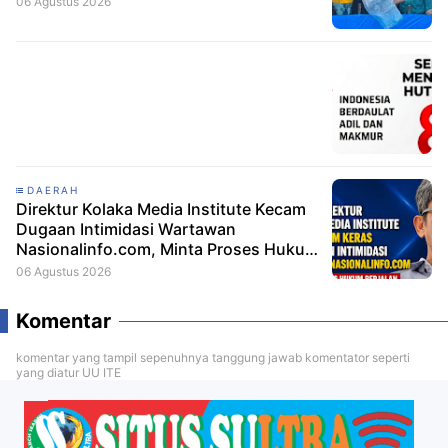
06 Agustus 2026
DAERAH
Direktur Kolaka Media Institute Kecam
Dugaan Intimidasi Wartawan
Nasionalinfo.com, Minta Proses Hukum
Berjalan
06 Agustus 2026
Komentar
komentar yang tampil sepenuhnya tanggung jawab komentator seperti
yang diatur UU ITE