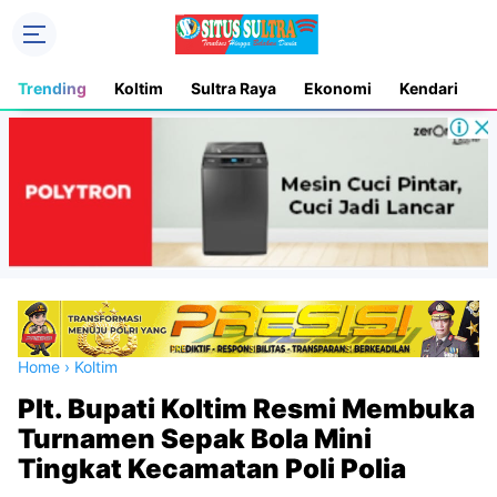
Trending
Koltim
Sultra Raya
Ekonomi
Kendari
D
Home
›
Koltim
Plt. Bupati Koltim Resmi Membuka
Turnamen Sepak Bola Mini
Tingkat Kecamatan Poli Polia