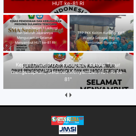
HUT ke-81 RI
Kepala Dinas P2KB Kabupaten
TPP PKK Koltim Kunjungi KWT
Kolaka Timur
Wiawia Sebagai Bagian
mengucapkan,"Selamat
Pembinaan Program
Menyambut HUT RI ke-81"
Direktur Kolaka Media Institute Kecam Dugaan
Intimidasi Wartawan Nasionalinfo.com, Minta
Proses Hukum Berjalan