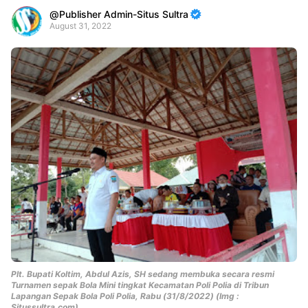
Publisher Admin-Situs Sultra
August 31, 2022
Premium
By
Raushan
Design
With
Shroff
Templates
Plt. Bupati Koltim, Abdul Azis, SH sedang membuka secara resmi
Turnamen sepak Bola Mini tingkat Kecamatan Poli Polia di Tribun
Lapangan Sepak Bola Poli Polia, Rabu (31/8/2022) (Img :
Situssultra.com)