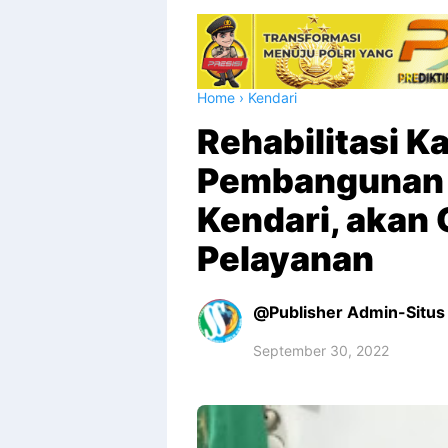
Home
›
Kendari
Rehabilitasi 
Pembangunan B
Kendari, akan
Pelayanan
Publisher Admin-Situs 
September 30, 2022
Premium
By
Raushan
Design