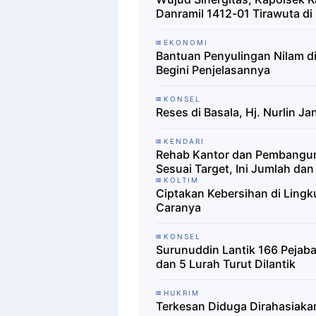
Danramil 1412-01 Tirawuta di
EKONOMI
Bantuan Penyulingan Nilam di
Begini Penjelasannya
KONSEL
Reses di Basala, Hj. Nurlin J
KENDARI
Rehab Kantor dan Pembanguna
Sesuai Target, Ini Jumlah d
KOLTIM
Ciptakan Kebersihan di Lingk
Caranya
KONSEL
Surunuddin Lantik 166 Pejab
dan 5 Lurah Turut Dilantik
HUKRIM
Terkesan Diduga Dirahasiakan,