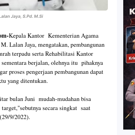
alan Jaya, S.Pd. M.Si
om-
Kepala Kantor Kementerian Agama
M. Lalan Jaya, mengatakan, pembangunan
ah terpadu serta Rehabilitasi Kantor
ementara berjalan, olehnya itu pihaknya
gar proses pengerjaan pembangunan dapat
ktu yang ditentukan.
ekitar bulan Juni mudah-mudahan bisa
i target,"sebutnya secara singkat saat
(29/9/2022).