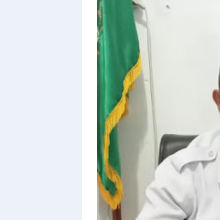
With
Shroff
Templates