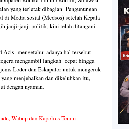
abupaten Kolaka Timur (Koltim) Sulawesi
alan yang terletak dibagian Pengunungan
l di Media sosial (Medsos) setelah Kepala
janji-janji politik, kini telah ditangani
bd Azis mengetahui adanya hal tersebut
 segera mengambil langkah cepat hingga
jenis Loder dan Eskapator untuk mengeruk
 yang menjebalkan dan dikeluhkan itu,
alui dengan nyaman.
kade, Wabup dan Kapolres Temui