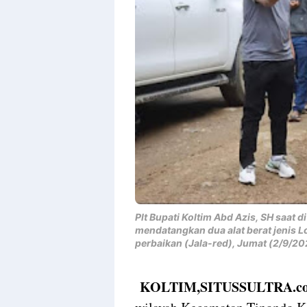
Templates
Plt Bupati Koltim Abd Azis, SH saat 
mendatangkan dua alat berat jenis 
perbaikan (Jala-red), Jumat (2/9/20
KOLTIM,SITUSSULTRA.c