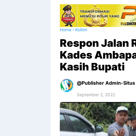
Home
›
Koltim
Respon Jalan R
Kades Ambapa
Kasih Bupati
Publisher Admin-Situs 
September 2, 2022
Premium
By
Raushan
Design
With
Shroff