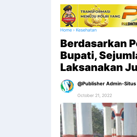
Home
›
Kesehatan
Berdasarkan Pe
Bupati, Sejuml
Laksanakan Ju
Publisher Admin-Situs 
October 21, 2022
Premium
By
Raushan
Design
With
Shroff