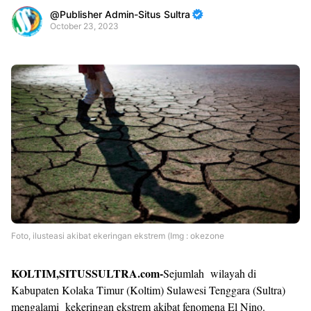
Publisher Admin-Situs Sultra
October 23, 2023
Premium
By
Raushan
Design
With
Shroff
Templates
Foto, ilusteasi akibat ekeringan ekstrem (Img : okezone
KOLTIM,SITUSSULTRA.com-
Sejumlah wilayah di
Kabupaten Kolaka Timur (Koltim) Sulawesi Tenggara (Sultra)
mengalami kekeringan ekstrem akibat fenomena El Nino.