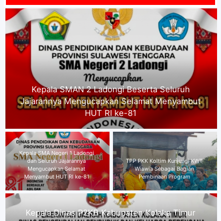
Kepala SMA Negeri 1 Ladongi dan Seluruh
Jajarannya Mengucapkan Selamat Menyambut
HUT RI ke-81
Kepala Dinas P2KB Kabupaten
TPP PKK Koltim Kunjungi KWT
Kolaka Timur
Wiawia Sebagai Bagian
mengucapkan,"Selamat
Pembinaan Program
Menyambut HUT RI ke-81"
Direktur Kolaka Media Institute Kecam Dugaan