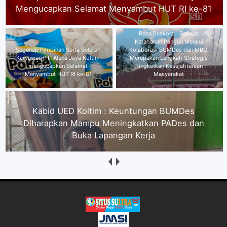
Menyambut HUT RI ke-81
Reza Baskoro : Perkuat
Ketahanan Pangan Melalui
Kolaborasi BUMDes dan MBG,
Kabid UED Koltim : Keuntungan
Merupakan Langkah Strategis
BUMDes Diharapkan Mampu
Tingkatkan Kesejahteraan
Meningkatkan PADes dan Buka
Masyarakat
Lapangan Kerja
HMI Cabang Kolaka Desak Polres Usut Tuntas
Dugaan Ancaman CEO JNP terhadap Wartawan
Nasionalinfo.com