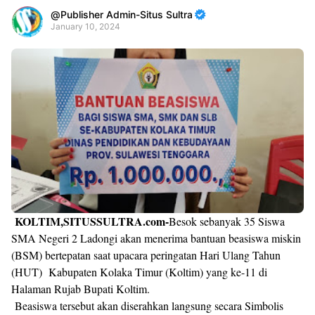
Publisher Admin-Situs Sultra
January 10, 2024
Premium
By
Raushan
Design
With
Shroff
Templates
KOLTIM,SITUSSULTRA.com-
Besok sebanyak 35 Siswa
SMA Negeri 2 Ladongi akan menerima bantuan beasiswa miskin
(BSM) bertepatan saat upacara peringatan Hari Ulang Tahun
(HUT) Kabupaten Kolaka Timur (Koltim) yang ke-11 di
Halaman Rujab Bupati Koltim.
Beasiswa tersebut akan diserahkan langsung secara Simbolis