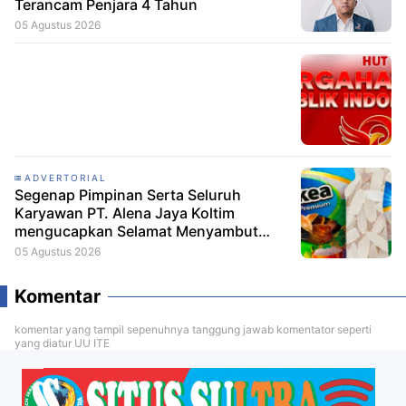
Terancam Penjara 4 Tahun
05 Agustus 2026
ADVERTORIAL
Segenap Pimpinan Serta Seluruh
Karyawan PT. Alena Jaya Koltim
mengucapkan Selamat Menyambut
HUT RI ke-81
05 Agustus 2026
Komentar
komentar yang tampil sepenuhnya tanggung jawab komentator seperti
yang diatur UU ITE