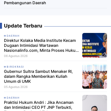
Pembangunan Daerah
Update Terbaru
DAERAH
Direktur Kolaka Media Institute Kecam
Dugaan Intimidasi Wartawan
Nasionalinfo.com, Minta Proses Hukum
Berjalan
06 Agustus 2026
BIROKRASI
Gubernur Sultra Sambut Menaker RI,
dalam Rangka Memberikan Kuliah
Umum di UMK
05 Agustus 2026
DAERAH
Praktisi Hukum Andri : Jika Ancaman
dan Intimidasi CEO PT JNP Terbukti,