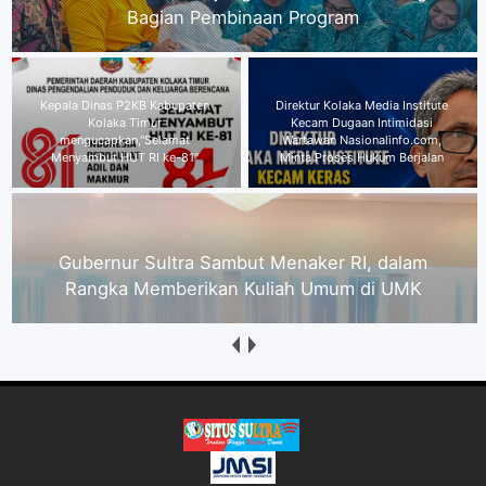
81"
Direktur Kolaka Media Institute
Kecam Dugaan Intimidasi
Gubernur Sultra Sambut Menaker
Wartawan Nasionalinfo.com,
RI, dalam Rangka Memberikan
Minta Proses Hukum Berjalan
Kuliah Umum di UMK
Praktisi Hukum Andri : Jika Ancaman dan
Intimidasi CEO PT JNP Terbukti, Terancam
Penjara 4 Tahun