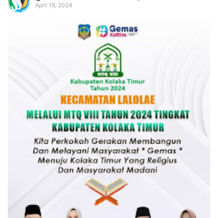
April 19, 2024
Premium
By
Raushan
Design
With
Shroff
Templates