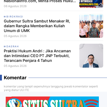
Nasionalinfo.com, Minta Proses Hukum
Berjalan
06 Agustus 2026
BIROKRASI
Gubernur Sultra Sambut Menaker RI,
dalam Rangka Memberikan Kuliah
Umum di UMK
05 Agustus 2026
DAERAH
Praktisi Hukum Andri : Jika Ancaman
dan Intimidasi CEO PT JNP Terbukti,
Terancam Penjara 4 Tahun
05 Agustus 2026
Komentar
komentar yang tampil sepenuhnya tanggung jawab komentator seperti
yang diatur UU ITE