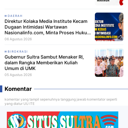
DAERAH
Direktur Kolaka Media Institute Kecam
Dugaan Intimidasi Wartawan
Nasionalinfo.com, Minta Proses Hukum
Berjalan
06 Agustus 2026
BIROKRASI
Gubernur Sultra Sambut Menaker RI,
dalam Rangka Memberikan Kuliah
Umum di UMK
05 Agustus 2026
Komentar
komentar yang tampil sepenuhnya tanggung jawab komentator seperti
yang diatur UU ITE