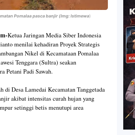
matan Pomalaa pasca banjir (Img: Istimewa
)
om-
Ketua Jaringan Media Siber Indonesia
anto menilai kehadiran Proyek Strategis
rtambangan Nikel di Kecamataan Pomalaa
lawesi Tenggara (Sultra) seakan
ara Petani Padi Sawah.
ah di Desa Lamedai Kecamatan Tanggetada
jir akibat intensitas curah hujan yang
umpur setinggi betis menutupi area