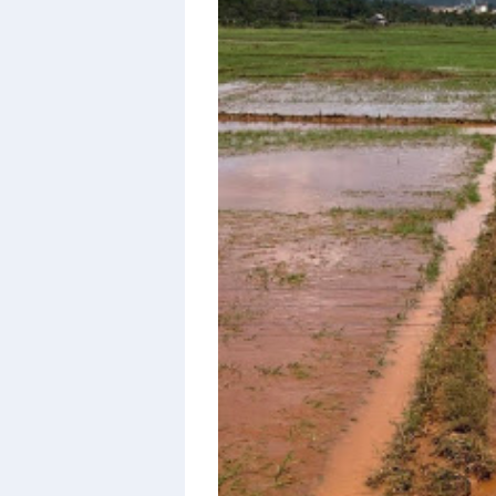
With
Shroff
Templates