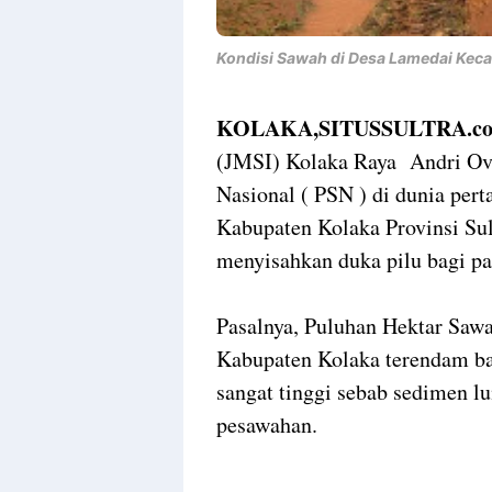
Kondisi Sawah di Desa Lamedai Keca
KOLAKA,SITUSSULTRA.c
(JMSI) Kolaka Raya Andri Ovi
Nasional ( PSN ) di dunia pe
Kabupaten Kolaka Provinsi Su
menyisahkan duka pilu bagi p
Pasalnya, Puluhan Hektar Saw
Kabupaten Kolaka terendam ban
sangat tinggi sebab sedimen l
pesawahan.