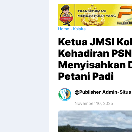
Home
›
Kolaka
Ketua JMSI Kol
Kehadiran PSN
Menyisahkan D
Petani Padi
Publisher Admin-Situs 
November 10, 2025
Premium
By
Raushan
Design