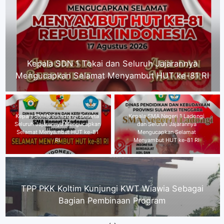
Kepala SMAN 2 Ladongi Beserta Seluruh
Jajarannya Mengucapkan Selamat Menyambut
HUT ke-81 RI
Kepala SMA Negeri 1 Ladongi
dan Seluruh Jajarannya
TPP PKK Koltim Kunjungi KWT
Mengucapkan Selamat
Wiawia Sebagai Bagian
Menyambut HUT ke-81 RI
Pembinaan Program
Kepala Dinas P2KB Kabupaten Kolaka Timur
mengucapkan,"Selamat Menyambut HUT RI ke-
81"