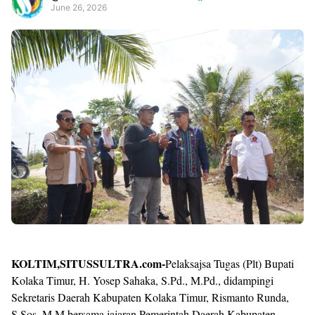
June 26, 2026
Premium
By
Raushan
Design
With
Shroff
Templates
KOLTIM,SITUSSULTRA.com-
Pelaksajsa Tugas (Plt) Bupati
Kolaka Timur, H. Yosep Sahaka, S.Pd., M.Pd., didampingi
Sekretaris Daerah Kabupaten Kolaka Timur, Rismanto Runda,
S.Sos.,M.M bersama jajaran Pemerintah Daerah Kabupaten