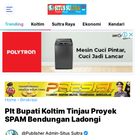
Trending
Koltim
Sultra Raya
Ekonomi
Kendari
D
Home
›
Birokrasi
Plt Bupati Koltim Tinjau Proyek
SPAM Bendungan Ladongi
Publisher Admin-Situs Sultra