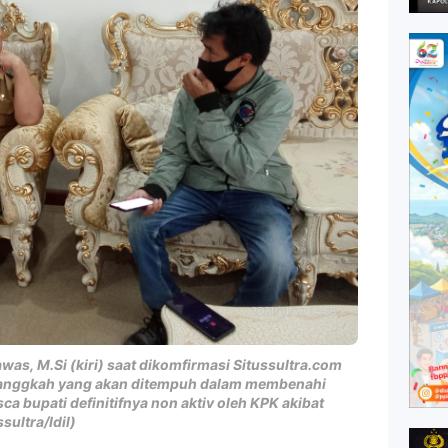
awas, M.Si (kiri) saat dikomfirmasi Situssultra.com
-langgkah yang akan ditempuh dalam membenahi
a bupati definitifnya non aktiv oleh KPK akibat
ultra/Idil)