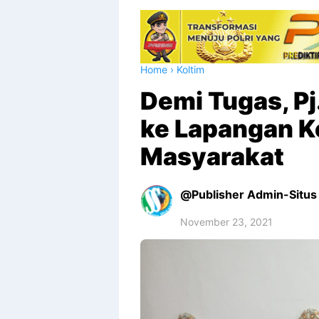
Home
›
Koltim
Demi Tugas, Pj
ke Lapangan K
Masyarakat
Publisher Admin-Situs 
November 23, 2021
Premium
By
Raushan
Design
With
Shroff