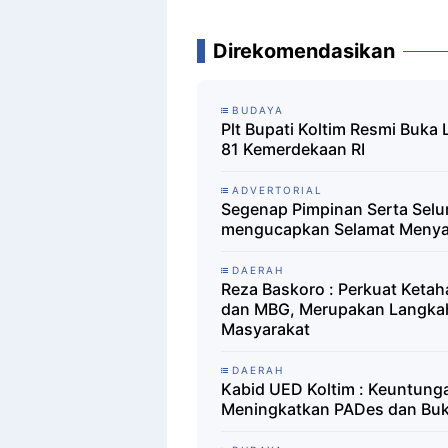
Direkomendasikan
BUDAYA
Plt Bupati Koltim Resmi Buk
81 Kemerdekaan RI
ADVERTORIAL
Segenap Pimpinan Serta Selu
mengucapkan Selamat Menya
DAERAH
Reza Baskoro : Perkuat Keta
dan MBG, Merupakan Langkah 
Masyarakat
DAERAH
Kabid UED Koltim : Keuntu
Meningkatkan PADes dan Buk