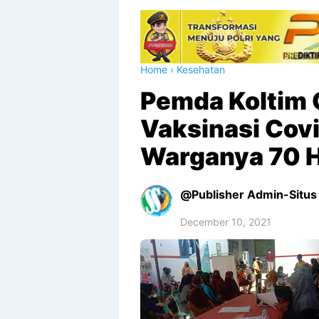
Home
›
Kesehatan
Pemda Koltim 
Vaksinasi Covi
Warganya 70 H
Publisher Admin-Situs 
December 10, 2021
Premium
By
Raushan
Design
With
Shroff