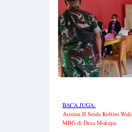
BACA JUGA:
Asisten II Setda Koltim Wak
MBG di Desa Mokupa