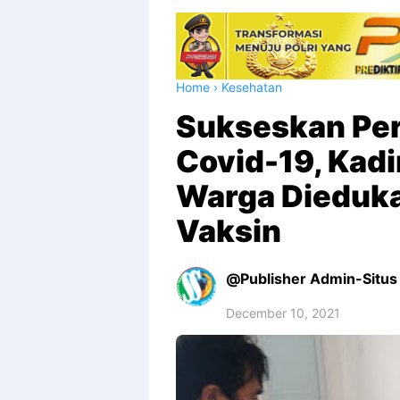
Home
›
Kesehatan
Sukseskan Per
Covid-19, Kad
Warga Dieduka
Vaksin
Publisher Admin-Situs 
December 10, 2021
Premium
By
Raushan
Design