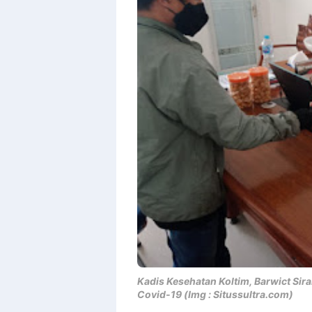
With
Shroff
Templates
Kadis Kesehatan Koltim, Barwict Sira
Covid-19 (Img : Situssultra.com)