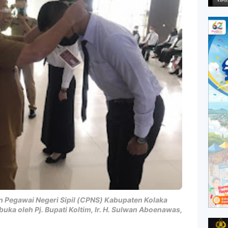
 Pegawai Negeri Sipil (CPNS) Kabupaten Kolaka
ka oleh Pj. Bupati Koltim, Ir. H. Sulwan Aboenawas,