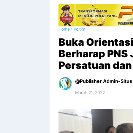
Home
›
Koltim
Buka Orientas
Berharap PNS 
Persatuan dan
Publisher Admin-Situs 
March 21, 2022
Premium
By
Raushan
Design
With
Shroff