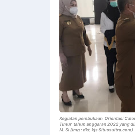
Templates
Kegiatan pembukaan Orientasi Calon
Timur tahun anggaran 2022 yang dibu
M. Si (Img : dkt, kjs Situssultra.com)