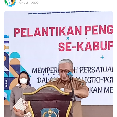
May 31, 2022
Premium
By
Raushan
Design
With
Shroff
Templates