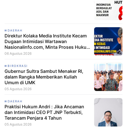
DAERAH
Direktur Kolaka Media Institute Kecam
Dugaan Intimidasi Wartawan
Nasionalinfo.com, Minta Proses Hukum
Berjalan
06 Agustus 2026
BIROKRASI
Gubernur Sultra Sambut Menaker RI,
dalam Rangka Memberikan Kuliah
Umum di UMK
05 Agustus 2026
DAERAH
Praktisi Hukum Andri : Jika Ancaman
dan Intimidasi CEO PT JNP Terbukti,
Terancam Penjara 4 Tahun
05 Agustus 2026