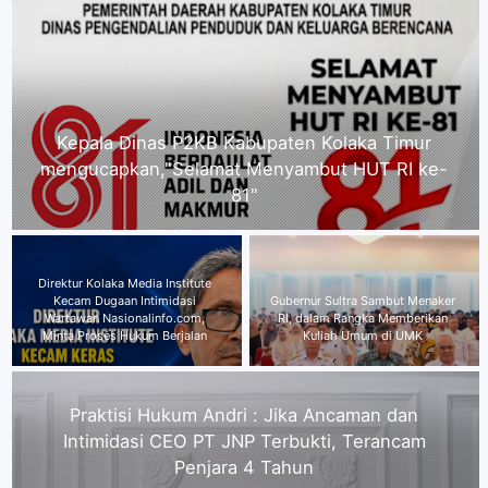
Direktur Kolaka Media Institute Kecam Dugaan
Intimidasi Wartawan Nasionalinfo.com, Minta
Proses Hukum Berjalan
Praktisi Hukum Andri : Jika
Gubernur Sultra Sambut Menaker
Ancaman dan Intimidasi CEO PT
RI, dalam Rangka Memberikan
JNP Terbukti, Terancam Penjara 4
Kuliah Umum di UMK
Tahun
Plt Kepala Dinas Transmigrasi dan Tenaga Kerja
Kabupaten Kolaka Timur beserta Seluruh Jajaran
Mengucapkan Selamat Menyambut HUT RI ke-81