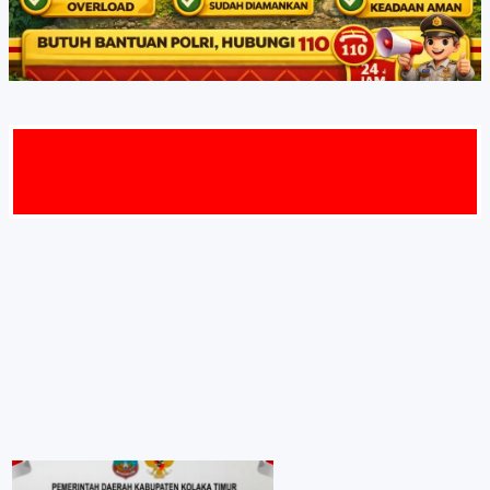
T DATAN
Kepala Dinas P2KB Kabupaten Kolaka Timur
mengucapkan,"Selamat Menyambut HUT RI ke-
81"