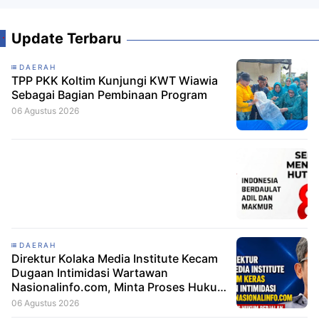
Update Terbaru
DAERAH
TPP PKK Koltim Kunjungi KWT Wiawia
Sebagai Bagian Pembinaan Program
06 Agustus 2026
DAERAH
Direktur Kolaka Media Institute Kecam
Dugaan Intimidasi Wartawan
Nasionalinfo.com, Minta Proses Hukum
Berjalan
06 Agustus 2026