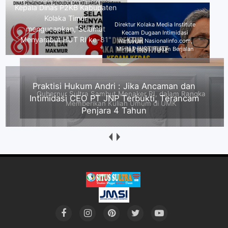
Direktur Kolaka Media Institute
Kecam Dugaan Intimidasi
Gubernur Sultra Sambut Menaker
Wartawan Nasionalinfo.com,
RI, dalam Rangka Memberikan
Minta Proses Hukum Berjalan
Kuliah Umum di UMK
Praktisi Hukum Andri : Jika Ancaman dan
Intimidasi CEO PT JNP Terbukti, Terancam
Penjara 4 Tahun