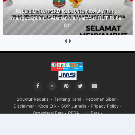
Direktur Kolaka Media Institute Kecam Dugaan
Intimidasi Wartawan Nasionalinfo.com, Minta
Proses Hukum Berjalan
Struktur Redaksi
Tentang Kami
Pedoman Siber
Disclaimer
Kode Etik
SOP Jurnalis
Pripacy Policy
Organisasi Pers
PPRA
UU Pers
Copyright ©
2026Situs Sultra
Premium