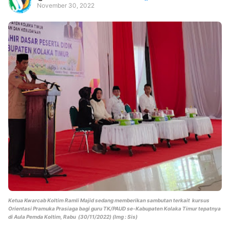
November 30, 2022
Premium
By
Raushan
Design
With
Shroff
Templates
Ketua Kwarcab Koltim Ramli Majid sedang memberikan sambutan terkait
kursus
Orientasi Pramuka Prasiaga bagi guru TK/PAUD se-Kabupaten Kolaka Timur tepatnya
di Aula Pemda Koltim, Rabu (30/11/2022) (Img : Sis)