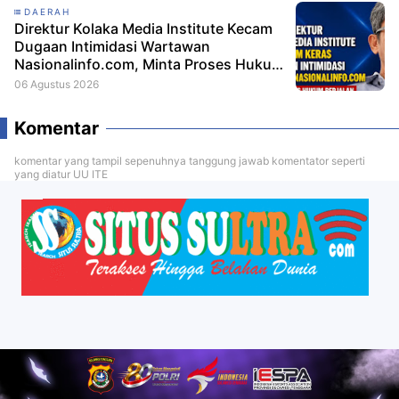
DAERAH
Direktur Kolaka Media Institute Kecam
Dugaan Intimidasi Wartawan
Nasionalinfo.com, Minta Proses Hukum
Berjalan
06 Agustus 2026
Komentar
komentar yang tampil sepenuhnya tanggung jawab komentator seperti
yang diatur UU ITE