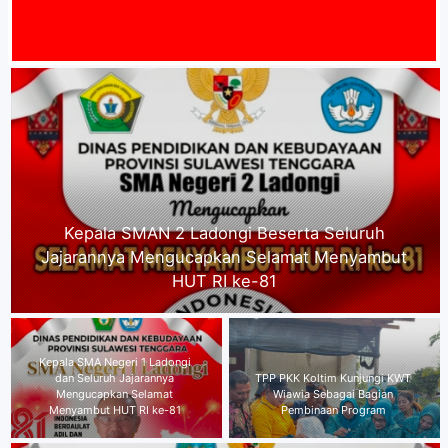
MAT DATA
Kepala SMA Negeri 1 Ladongi dan Seluruh
Jajarannya Mengucapkan Selamat Menyambut
HUT RI ke-81
Kepala Dinas P2KB Kabupaten
TPP PKK Koltim Kunjungi KWT
Kolaka Timur
Wiawia Sebagai Bagian
mengucapkan,"Selamat
Pembinaan Program
Menyambut HUT RI ke-81"