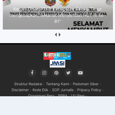
Direktur Kolaka Media Institute Kecam Dugaan
Intimidasi Wartawan Nasionalinfo.com, Minta
Proses Hukum Berjalan
Struktur Redaksi
Tentang Kami
Pedoman Siber
Disclaimer
Kode Etik
SOP Jurnalis
Pripacy Policy
Organisasi Pers
PPRA
UU Pers
Copyright ©
2026Situs Sultra
Premium