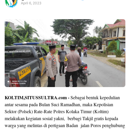
April 6, 2023
Premium
By
Raushan
Design
With
Shroff
Templates
KOLTIM,SITUSSULTRA.com -
Sebagai bentuk kepedulian
antar sesama pada Bulan Suci Ramadhan, maka Kepolisian
Sektor (Polsek) Rate-Rate Polres Kolaka Timur (Koltim)
melakukan kegiatan sosial yakni, berbagi Takjil gratis kepada
warga yang melintas di pertigaan Badan jalan Poros penghubung