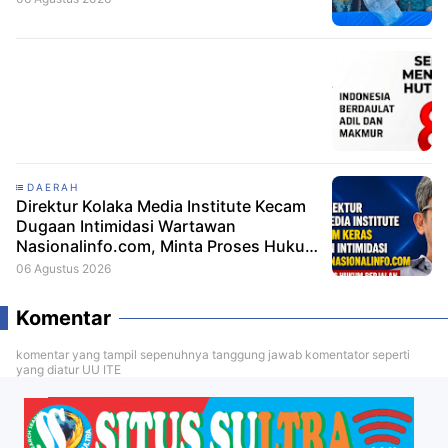
DAERAH
Direktur Kolaka Media Institute Kecam
Dugaan Intimidasi Wartawan
Nasionalinfo.com, Minta Proses Hukum
Berjalan
06 Agustus 2026
Komentar
komentar yang tampil sepenuhnya tanggung jawab komentator seperti
yang diatur UU ITE