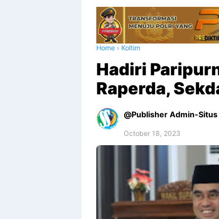
Home
›
Koltim
Hadiri Paripu
Raperda, Sekda
Publisher Admin-Situs 
October 18, 2023
Premium
By
Raushan
Design
With
Shroff
Templates