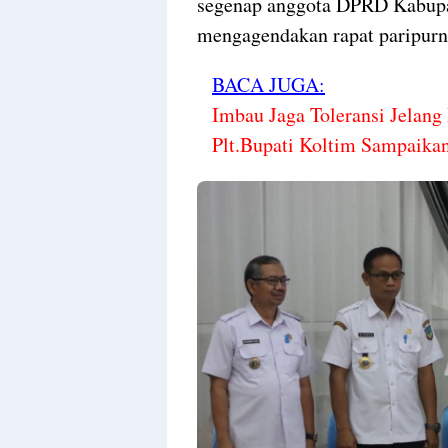
segenap anggota DPRD Kabupat
mengagendakan rapat paripurna
BACA JUGA:
Imbau Jaga Toleransi Jelang
Plt.Bupati Koltim Sampaikan