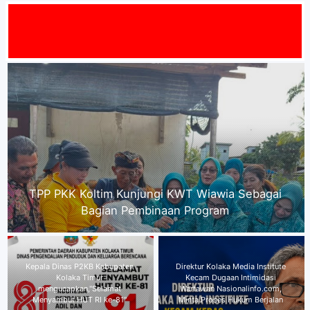
MAT DAT
Kepala Dinas P2KB Kabupaten Kolaka Timur
mengucapkan,"Selamat Menyambut HUT RI ke-
81"
Direktur Kolaka Media Institute
Kecam Dugaan Intimidasi
Gubernur Sultra Sambut Menaker
Wartawan Nasionalinfo.com,
RI, dalam Rangka Memberikan
Minta Proses Hukum Berjalan
Kuliah Umum di UMK