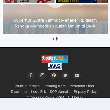
Praktisi Hukum Andri : Jika Ancaman dan
Intimidasi CEO PT JNP Terbukti, Terancam
Penjara 4 Tahun
Struktur Redaksi
Tentang Kami
Pedoman Siber
Disclaimer
Kode Etik
SOP Jurnalis
Pripacy Policy
Organisasi Pers
PPRA
UU Pers