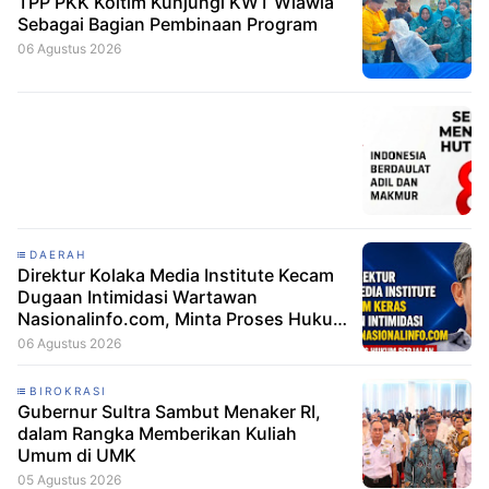
TPP PKK Koltim Kunjungi KWT Wiawia
Sebagai Bagian Pembinaan Program
06 Agustus 2026
DAERAH
Direktur Kolaka Media Institute Kecam
Dugaan Intimidasi Wartawan
Nasionalinfo.com, Minta Proses Hukum
Berjalan
06 Agustus 2026
BIROKRASI
Gubernur Sultra Sambut Menaker RI,
dalam Rangka Memberikan Kuliah
Umum di UMK
05 Agustus 2026