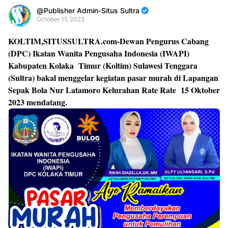
Publisher Admin-Situs Sultra
October 11, 2023
Premium
KOLTIM,SITUSSULTRA.com-
Dewan Pengurus Cabang
By
(DPC) Ikatan Wanita Pengusaha Indonesia (IWAPI)
Raushan
Kabupaten Kolaka Timur (Koltim) Sulawesi Tenggara
Design
(Sultra) bakal menggelar kegiatan pasar murah di Lapangan
With
Sepak Bola Nur Latamoro Kelurahan Rate Rate 15 Oktober
Shroff
Templates
2023 mendatang.