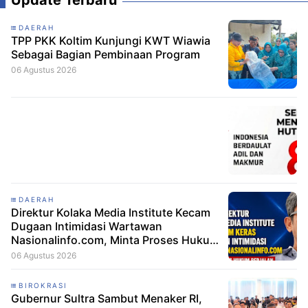
DAERAH
TPP PKK Koltim Kunjungi KWT Wiawia
Sebagai Bagian Pembinaan Program
06 Agustus 2026
DAERAH
Direktur Kolaka Media Institute Kecam
Dugaan Intimidasi Wartawan
Nasionalinfo.com, Minta Proses Hukum
Berjalan
06 Agustus 2026
BIROKRASI
Gubernur Sultra Sambut Menaker RI,