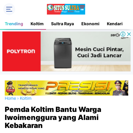
Trending
Koltim
Sultra Raya
Ekonomi
Kendari
D
Home
›
Koltim
Pemda Koltim Bantu Warga
Iwoimenggura yang Alami
Kebakaran