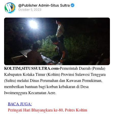
Publisher Admin-Situs Sultra
October 5, 2023
Premium
By
Raushan
Design
With
Shroff
Templates
KOLTIM,SITUSSULTRA.com-
Pemerintah Daerah (Pemda)
Kabupaten Kolaka Timur (Koltim) Provinsi Sulawesi Tenggara
(Sultra) melalui Dinas Perumahan dan Kawasan Pemukiman,
memberikan bantuan bagi korban kebakaran di Desa
Iwoimenggura Kecamatan Aere.
BACA JUGA:
Peringati Hari Bhayangkara ke-80, Polres Koltim