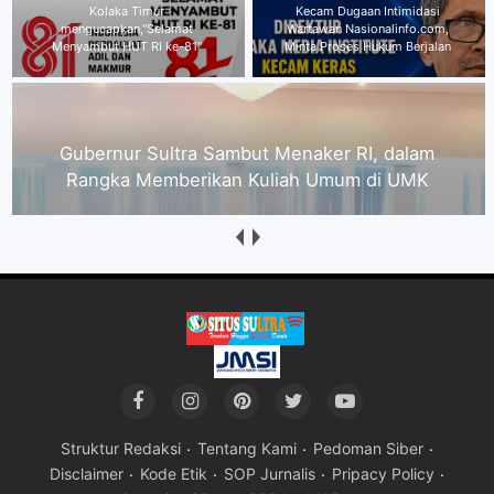
Kecam Dugaan Intimidasi
Gubernur Sultra Sambut Menaker
Wartawan Nasionalinfo.com,
RI, dalam Rangka Memberikan
Minta Proses Hukum Berjalan
Kuliah Umum di UMK
Praktisi Hukum Andri : Jika Ancaman dan
Intimidasi CEO PT JNP Terbukti, Terancam
Penjara 4 Tahun
Struktur Redaksi
Tentang Kami
Pedoman Siber
Disclaimer
Kode Etik
SOP Jurnalis
Pripacy Policy