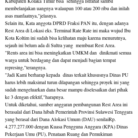
Kabupaten Kolaka Timur bisa sehingga Istrahat sambil
membelanjakan uangnya walaupun 100 atau 200 ribu dan inilah
asas manfaatnya,"jelasnya.
Selain itu, Kata anggota DPRD Fraksi PAN itu, dengan adanya
Rest Area di Lokasi eks. Terminal Rate Rate ini maka wujud Ibu
Kota Koltim ini sudah bisa kelihatan maju karena menurutnya,
sejauh ini belum ada di Sultra yang membuat Rest Area.
"Rents area ini bisa meningkatkan UMKM dan dinikmati semua
warga untuk berdagang dan dapat menjadi bagian tempat
represing,"terangnya.
"Jadi Kami berharap kepada dinas terkait khususnya Dinas PU
harus lebih maksimal turun dilapangan sehingga proyek ini yang
sudah mengeluarkan dana besar mampu diselesaikan dari pihak
ke 3 dengan efektif,"harapnya.
Untuk diketahui, sumber anggaran pembangunan Rest Area ini
berasalal dari Dana hibah Pemerintah Provinsi Sulawesi Tenggara
yang berasal dari Dana Alokasi Umum (DAU) senilaiRp.
4.277.277.000 dengan Kuasa Pengguna Anggara (KPA) Dinas
Pekerjaan Umu (PU), Penataan Ruang dan Pemukiman