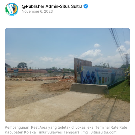
Publisher Admin-Situs Sultra
November 6, 2023
Premium
By
Raushan
Design
With
Shroff
Templates
Pembangunan Rest Area yang terletak di Lokasi eks. Terminal Rate Rate
Kabupaten Kolaka Timur Sulawesi Tenggara (Img : Situssultra.com)