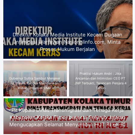
Gubernur Sultra Sambut Menaker RI, dalam
Rangka Memberikan Kuliah Umum di UMK
Plt Kepala Dinas Transmigrasi
Praktisi Hukum Andri : Jika
dan Tenaga Kerja Kabupaten
Ancaman dan Intimidasi CEO PT
Kolaka Timur beserta Seluruh
JNP Terbukti, Terancam Penjara 4
Jajaran Mengucapkan Selamat
Tahun
Menyambut HUT RI ke-81
Segenap Pimpinan Serta Seluruh Karyawan PT.
Alena Jaya Koltim mengucapkan Selamat
Menyambut HUT RI ke-81