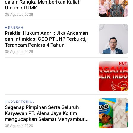
dalam Rangka Memberikan Kuliah
Umum di UMK
05 Agustus 2026
DAERAH
Praktisi Hukum Andri : Jika Ancaman
dan Intimidasi CEO PT JNP Terbukti,
Terancam Penjara 4 Tahun
05 Agustus 2026
ADVERTORIAL
Segenap Pimpinan Serta Seluruh
Karyawan PT. Alena Jaya Koltim
mengucapkan Selamat Menyambut
HUT RI ke-81
05 Agustus 2026