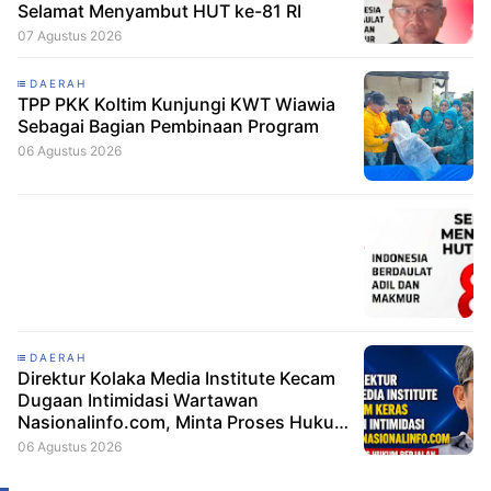
Selamat Menyambut HUT ke-81 RI
07 Agustus 2026
DAERAH
TPP PKK Koltim Kunjungi KWT Wiawia
Sebagai Bagian Pembinaan Program
06 Agustus 2026
DAERAH
Direktur Kolaka Media Institute Kecam
Dugaan Intimidasi Wartawan
Nasionalinfo.com, Minta Proses Hukum
Berjalan
06 Agustus 2026