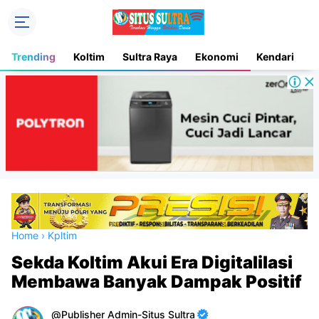
Trending
Koltim
Sultra Raya
Ekonomi
Kendari
D
Home
›
Kpltim
Sekda Koltim Akui Era Digitalilasi
Membawa Banyak Dampak Positif
Publisher Admin-Situs Sultra