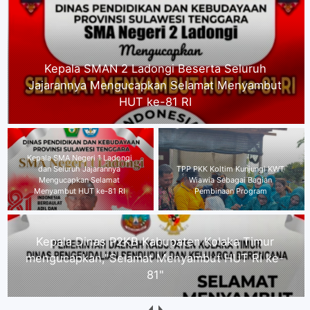
Kepala SMA Negeri 1 Ladongi dan Seluruh
Jajarannya Mengucapkan Selamat Menyambut
HUT ke-81 RI
Kepala Dinas P2KB Kabupaten
TPP PKK Koltim Kunjungi KWT
Kolaka Timur
Wiawia Sebagai Bagian
mengucapkan,"Selamat
Pembinaan Program
Menyambut HUT RI ke-81"
Direktur Kolaka Media Institute Kecam Dugaan
Intimidasi Wartawan Nasionalinfo.com, Minta
Proses Hukum Berjalan