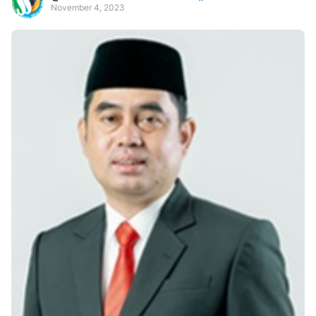
November 4, 2023
Premium
By
Raushan
Design
With
Shroff
Templates