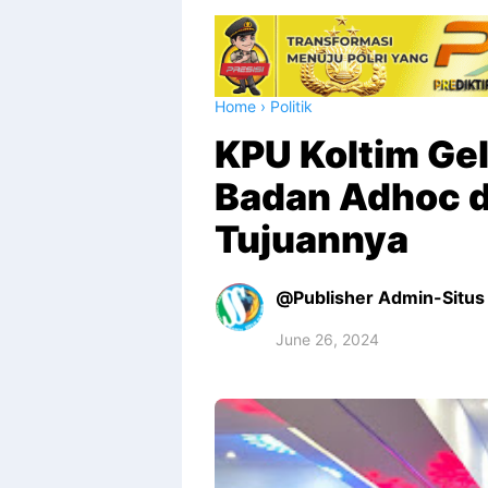
Home
›
Politik
KPU Koltim Gel
Badan Adhoc di
Tujuannya
Publisher Admin-Situs 
June 26, 2024
Premium
By
Raushan
Design
With
Shroff