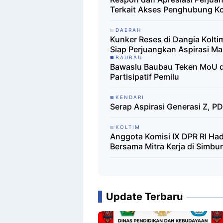
Terkait Akses Penghubung Ko
DAERAH
Kunker Reses di Dangia Kolti
Siap Perjuangkan Aspirasi M
BAUBAU
Bawaslu Baubau Teken MoU 
Partisipatif Pemilu
KENDARI
Serap Aspirasi Generasi Z, PD
KOLTIM
Anggota Komisi IX DPR RI Had
Bersama Mitra Kerja di Simbu
Update Terbaru