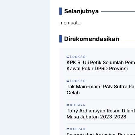
Selanjutnya
memuat...
Direkomendasikan
EDUKASI
KPK RI Uji Petik Sejumlah Pem
Kawal Pokir DPRD Provinsi
EDUKASI
Tak Main-main! PAN Sultra Pa
Celah
BUDAYA
Tony Ardiansyah Resmi Dilan
Masa Jabatan 2023-2028
DAERAH
Respon dan Apresiasi Perjua