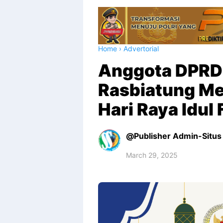
Home
›
Advertorial
Anggota DPRD 
Rasbiatung M
Hari Raya Idul 
Publisher Admin-Situs 
March 29, 2025
Premium
By
Raushan
Design
With
Shroff