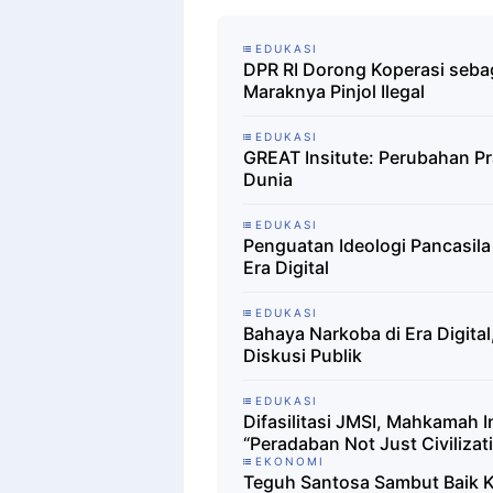
EDUKASI
DPR RI Dorong Koperasi seba
Maraknya Pinjol Ilegal
EDUKASI
GREAT Insitute: Perubahan P
Dunia
EDUKASI
Penguatan Ideologi Pancasil
Era Digital
EDUKASI
Bahaya Narkoba di Era Digita
Diskusi Publik
EDUKASI
Difasilitasi JMSI, Mahkamah In
“Peradaban Not Just Civilizat
EKONOMI
Teguh Santosa Sambut Baik K