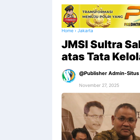
Home
›
Jakarta
JMSI Sultra Sa
atas Tata Kelo
Publisher Admin-Situs 
November 27, 2025
Premium
By
Raushan
Design
With
Shroff
Templates