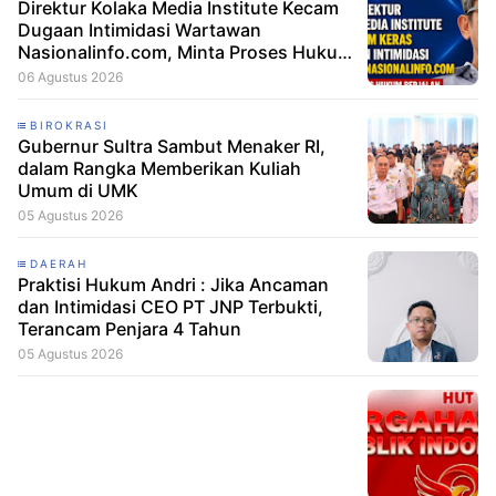
Direktur Kolaka Media Institute Kecam
Dugaan Intimidasi Wartawan
Nasionalinfo.com, Minta Proses Hukum
Berjalan
06 Agustus 2026
BIROKRASI
Gubernur Sultra Sambut Menaker RI,
dalam Rangka Memberikan Kuliah
Umum di UMK
05 Agustus 2026
DAERAH
Praktisi Hukum Andri : Jika Ancaman
dan Intimidasi CEO PT JNP Terbukti,
Terancam Penjara 4 Tahun
05 Agustus 2026