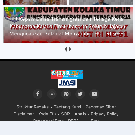
Segenap Pimpinan Serta Seluruh Karyawan PT.
Alena Jaya Koltim mengucapkan Selamat
Menyambut HUT RI ke-81
Struktur Redaksi
Tentang Kami
Pedoman Siber
Disclaimer
Kode Etik
SOP Jurnalis
Pripacy Policy
Organisasi Pers
PPRA
UU Pers