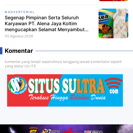
ADVERTORIAL
Segenap Pimpinan Serta Seluruh
Karyawan PT. Alena Jaya Koltim
mengucapkan Selamat Menyambut
HUT RI ke-81
05 Agustus 2026
Komentar
komentar yang tampil sepenuhnya tanggung jawab komentator seperti
yang diatur UU ITE