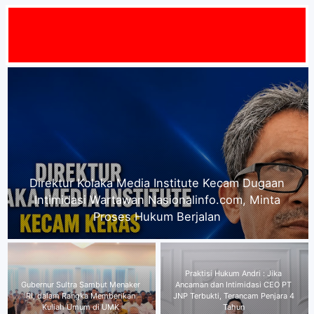
MAT DATA
Gubernur Sultra Sambut Menaker RI, dalam
Rangka Memberikan Kuliah Umum di UMK
Plt Kepala Dinas Transmigrasi
Praktisi Hukum Andri : Jika
dan Tenaga Kerja Kabupaten
Ancaman dan Intimidasi CEO PT
Kolaka Timur beserta Seluruh
JNP Terbukti, Terancam Penjara 4
Jajaran Mengucapkan Selamat
Tahun
Menyambut HUT RI ke-81