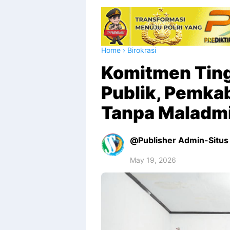
Home
›
Birokrasi
Komitmen Tin
Publik, Pemkab
Tanpa Maladmi
Publisher Admin-Situs 
May 19, 2026
Premium
By
Raushan
Design
With
Shroff