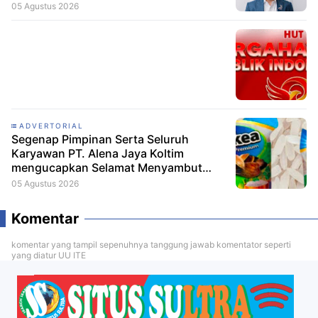
05 Agustus 2026
ADVERTORIAL
Segenap Pimpinan Serta Seluruh
Karyawan PT. Alena Jaya Koltim
mengucapkan Selamat Menyambut
HUT RI ke-81
05 Agustus 2026
Komentar
komentar yang tampil sepenuhnya tanggung jawab komentator seperti
yang diatur UU ITE