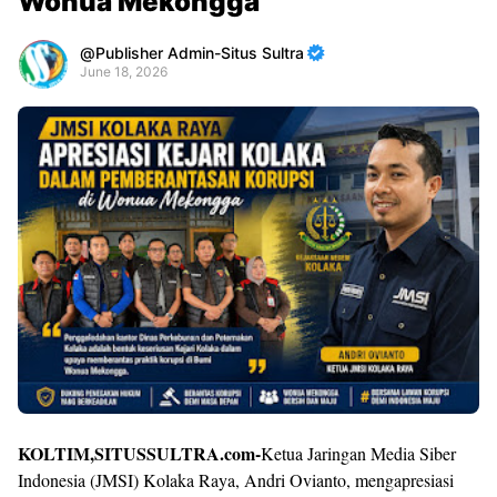
Wonua Mekongga
Publisher Admin-Situs Sultra
June 18, 2026
Premium
By
Raushan
Design
With
Shroff
Templates
KOLTIM,SITUSSULTRA.com-
Ketua Jaringan Media Siber
Indonesia (JMSI) Kolaka Raya, Andri Ovianto, mengapresiasi