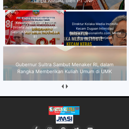
Kebudayaan Kolaka Timur Beserta
Jajaran Mengucapkan Selamat
Menyambut HUT RI ke-81
Direktur Kolaka Media Institute
Kecam Dugaan Intimidasi
Wartawan Nasionalinfo.com,
Minta Proses Hukum Berjalan
Gubernur Sultra Sambut Menaker RI, dalam Rangka
Memberikan Kuliah Umum di UMK
Praktisi Hukum Andri : Jika Ancaman dan
Intimidasi CEO PT JNP Terbukti, Terancam
Penjara 4 Tahun