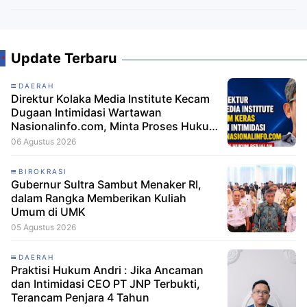
Update Terbaru
DAERAH
Direktur Kolaka Media Institute Kecam
Dugaan Intimidasi Wartawan
Nasionalinfo.com, Minta Proses Hukum
Berjalan
06 Agustus 2026
BIROKRASI
Gubernur Sultra Sambut Menaker RI,
dalam Rangka Memberikan Kuliah
Umum di UMK
05 Agustus 2026
DAERAH
Praktisi Hukum Andri : Jika Ancaman
dan Intimidasi CEO PT JNP Terbukti,
Terancam Penjara 4 Tahun