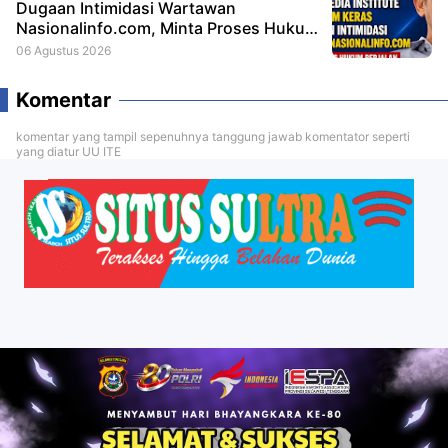
Dugaan Intimidasi Wartawan
Nasionalinfo.com, Minta Proses Hukum
Berjalan
06 Agustus 2026
Komentar
komentar yang tampil sepenuhnya tanggung jawab komentator seperti
yang diatur UU ITE