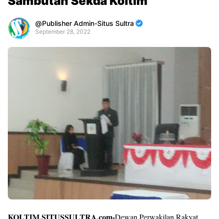
Sambutan Sekda Koltim
Publisher Admin-Situs Sultra
September 28, 2022
Premium
By
Raushan
Design
With
Shroff
Templates
KOLTIM,SITUSSULTRA.com-
Dewan Perwakilan Rakyat