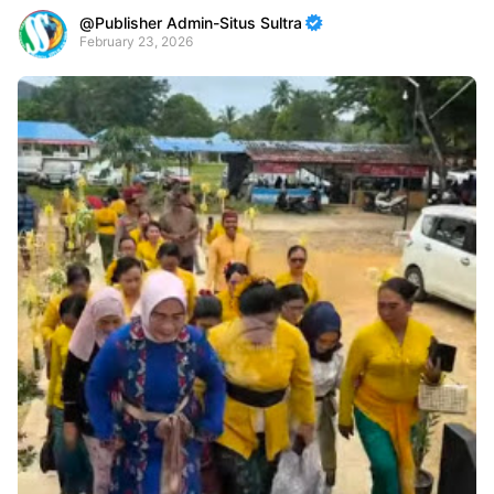
Publisher Admin-Situs Sultra
February 23, 2026
Premium
By
Raushan
Design
With
Shroff
Templates