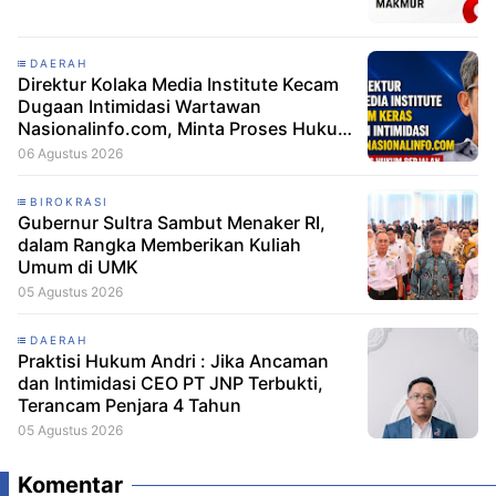
DAERAH
Direktur Kolaka Media Institute Kecam
Dugaan Intimidasi Wartawan
Nasionalinfo.com, Minta Proses Hukum
Berjalan
06 Agustus 2026
BIROKRASI
Gubernur Sultra Sambut Menaker RI,
dalam Rangka Memberikan Kuliah
Umum di UMK
05 Agustus 2026
DAERAH
Praktisi Hukum Andri : Jika Ancaman
dan Intimidasi CEO PT JNP Terbukti,
Terancam Penjara 4 Tahun
05 Agustus 2026
Komentar