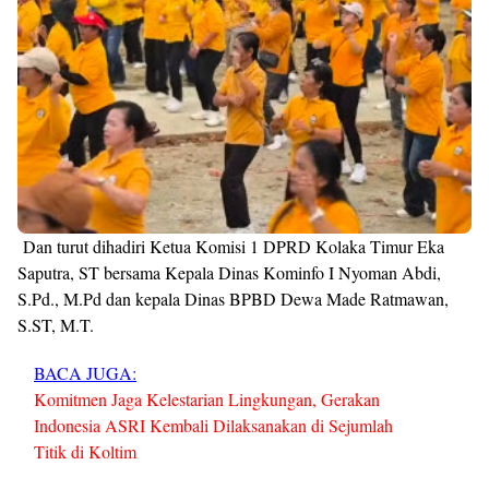
Dan turut dihadiri Ketua Komisi 1 DPRD Kolaka Timur Eka
Saputra, ST bersama Kepala Dinas Kominfo I Nyoman Abdi,
S.Pd., M.Pd dan kepala Dinas BPBD Dewa Made Ratmawan,
S.ST, M.T.
BACA JUGA:
Komitmen Jaga Kelestarian Lingkungan, Gerakan
Indonesia ASRI Kembali Dilaksanakan di Sejumlah
Titik di Koltim