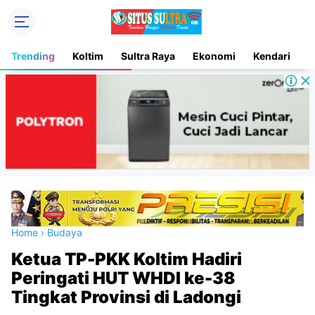
Trending
Koltim
Sultra Raya
Ekonomi
Kendari
D
Home
›
Budaya
Ketua TP-PKK Koltim Hadiri
Peringati HUT WHDI ke-38
Tingkat Provinsi di Ladongi