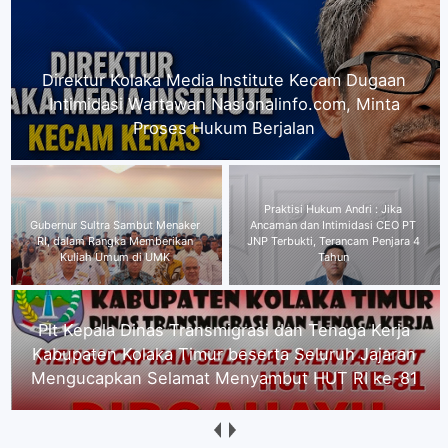
Gubernur Sultra Sambut Menaker RI, dalam
Rangka Memberikan Kuliah Umum di UMK
Plt Kepala Dinas Transmigrasi
Praktisi Hukum Andri : Jika
dan Tenaga Kerja Kabupaten
Ancaman dan Intimidasi CEO PT
Kolaka Timur beserta Seluruh
JNP Terbukti, Terancam Penjara 4
Jajaran Mengucapkan Selamat
Tahun
Menyambut HUT RI ke-81
Segenap Pimpinan Serta Seluruh Karyawan PT.
Alena Jaya Koltim mengucapkan Selamat
Menyambut HUT RI ke-81