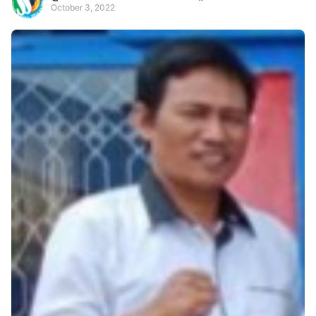
October 3, 2022
Premium
By
Raushan
Design
With
Shroff
Templates