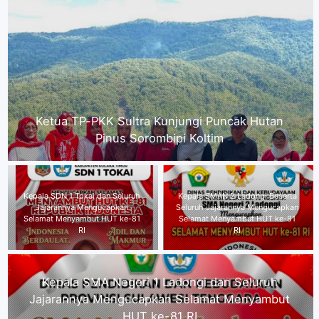
Kepala SDN 1 Tokai dan Seluruh Jajarannya
Mengucapkan Selamat Menyambut HUT ke-81 RI
Kepala SMAN 2 Ladongi Beserta
Kepala SMA Negeri 1 Ladongi
Seluruh Jajarannya Mengucapkan
dan Seluruh Jajarannya
Selamat Menyambut HUT ke-81
Mengucapkan Selamat
RI
Menyambut HUT ke-81 RI
TPP PKK Koltim Kunjungi KWT Wiawia Sebagai
Bagian Pembinaan Program