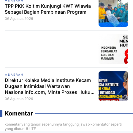
DAERAH
TPP PKK Koltim Kunjungi KWT Wiawia
Sebagai Bagian Pembinaan Program
06 Agustus 2026
DAERAH
Direktur Kolaka Media Institute Kecam
Dugaan Intimidasi Wartawan
Nasionalinfo.com, Minta Proses Hukum
Berjalan
06 Agustus 2026
Komentar
komentar yang tampil sepenuhnya tanggung jawab komentator seperti
yang diatur UU ITE