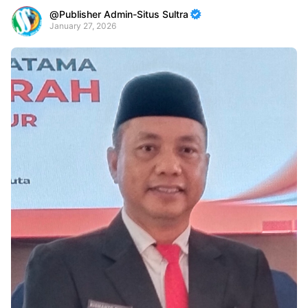
Publisher Admin-Situs Sultra
January 27, 2026
Premium
By
Raushan
Design
With
Shroff
Templates