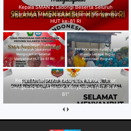
Kepala SMA Negeri 1 Ladongi dan Seluruh
Jajarannya Mengucapkan Selamat Menyambut
HUT ke-81 RI
Kepala Dinas P2KB Kabupaten
TPP PKK Koltim Kunjungi KWT
Kolaka Timur
Wiawia Sebagai Bagian
mengucapkan,"Selamat
Pembinaan Program
Menyambut HUT RI ke-81"
Direktur Kolaka Media Institute Kecam Dugaan
Intimidasi Wartawan Nasionalinfo.com, Minta
Proses Hukum Berjalan