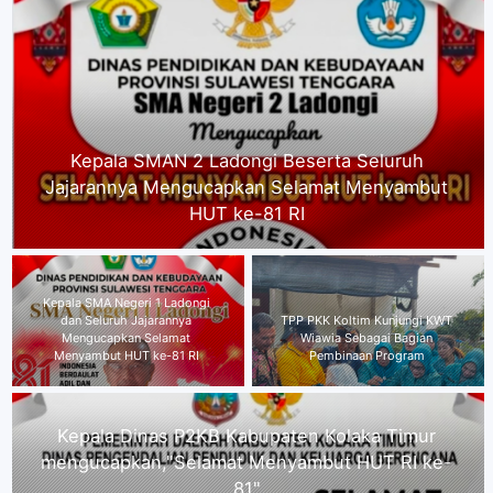
Kepala SMA Negeri 1 Ladongi dan Seluruh
Jajarannya Mengucapkan Selamat Menyambut
HUT ke-81 RI
Kepala Dinas P2KB Kabupaten
TPP PKK Koltim Kunjungi KWT
Kolaka Timur
Wiawia Sebagai Bagian
mengucapkan,"Selamat
Pembinaan Program
Menyambut HUT RI ke-81"
Direktur Kolaka Media Institute Kecam Dugaan
Intimidasi Wartawan Nasionalinfo.com, Minta
Proses Hukum Berjalan