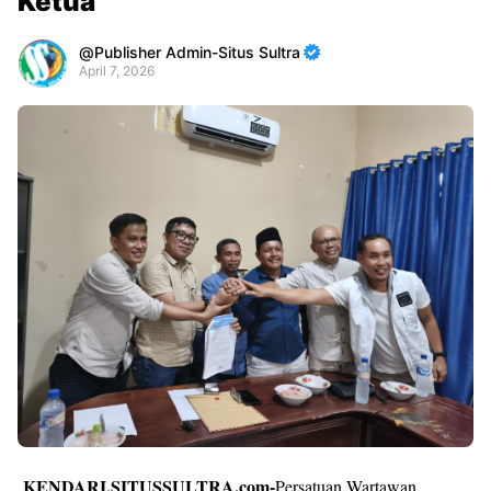
Ketua
Publisher Admin-Situs Sultra
April 7, 2026
Premium
By
Raushan
Design
With
Shroff
Templates
KENDARI,SITUSSULTRA.com-
Persatuan Wartawan