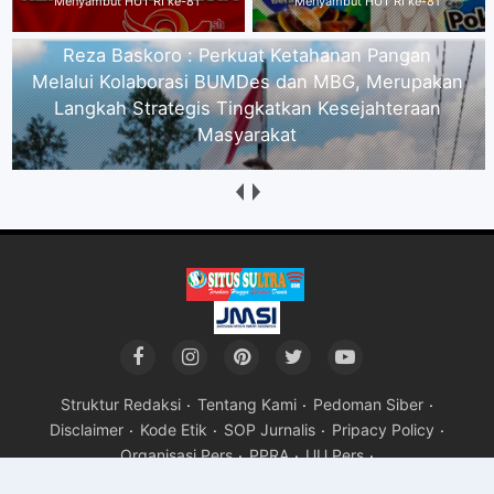
Menyambut HUT RI ke-81
Masyarakat
Kabid UED Koltim : Keuntungan BUMDes
Diharapkan Mampu Meningkatkan PADes dan
Buka Lapangan Kerja
Struktur Redaksi
Tentang Kami
Pedoman Siber
Disclaimer
Kode Etik
SOP Jurnalis
Pripacy Policy
Organisasi Pers
PPRA
UU Pers