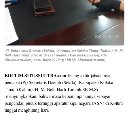
Pj. Sekretaris Daerah (Sekda) Kabupaten Kolaka Timur (Koltim), H. M.
Belli Harli Tombili SE M.Si saat menuturkan pesannya kepada
Situssultra.com, baru-baru ini (Img : idl kjs Situssultra.com
)
KOLTIM,SITUSSULTRA.com-
Jelang akhir jabatannya,
penjabat (Pj) Sekretaris Daerah (Sekda) Kabupaten Kolaka
Timur (Koltim), H. M. Belli Harli Tombili SE M.Si
mengungkapkan, bahwa masa kepemimpinannya sebagai
pengendali pucuk tertinggi aparatur sipil negara (ASN) di Koltim
tinggal menghitung hari.