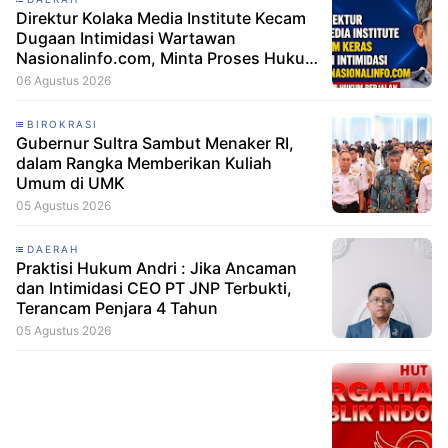
Direktur Kolaka Media Institute Kecam
Dugaan Intimidasi Wartawan
Nasionalinfo.com, Minta Proses Hukum
Berjalan
06 Agustus 2026
BIROKRASI
Gubernur Sultra Sambut Menaker RI,
dalam Rangka Memberikan Kuliah
Umum di UMK
05 Agustus 2026
DAERAH
Praktisi Hukum Andri : Jika Ancaman
dan Intimidasi CEO PT JNP Terbukti,
Terancam Penjara 4 Tahun
05 Agustus 2026