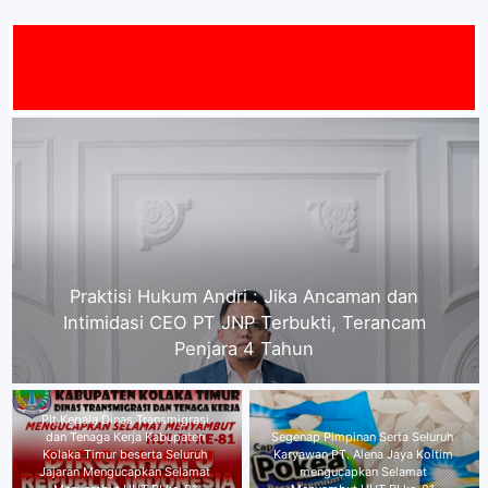
TANG
Plt Kepala Dinas Transmigrasi dan Tenaga Kerja
Kabupaten Kolaka Timur beserta Seluruh Jajaran
Mengucapkan Selamat Menyambut HUT RI ke-81
Reza Baskoro : Perkuat
Ketahanan Pangan Melalui
Segenap Pimpinan Serta Seluruh
Kolaborasi BUMDes dan MBG,
Karyawan PT. Alena Jaya Koltim
Merupakan Langkah Strategis
mengucapkan Selamat
Tingkatkan Kesejahteraan