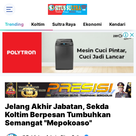
Trending
Koltim
Sultra Raya
Ekonomi
Kendari
D
Jelang Akhir Jabatan, Sekda
Koltim Berpesan Tumbuhkan
Semangat "Mepokoaso"