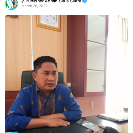
Publisher Admin-Situs Sultra
March 28, 2022
Premium
By
Raushan
Design
With
Shroff
Templates