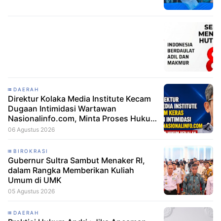
DAERAH
Direktur Kolaka Media Institute Kecam
Dugaan Intimidasi Wartawan
Nasionalinfo.com, Minta Proses Hukum
Berjalan
06 Agustus 2026
BIROKRASI
Gubernur Sultra Sambut Menaker RI,
dalam Rangka Memberikan Kuliah
Umum di UMK
05 Agustus 2026
DAERAH