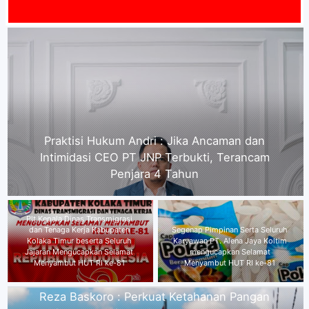
SELAMAT 
Plt Kepala Dinas Transmigrasi dan Tenaga Kerja
Kabupaten Kolaka Timur beserta Seluruh Jajaran
Mengucapkan Selamat Menyambut HUT RI ke-81
Reza Baskoro : Perkuat
Ketahanan Pangan Melalui
Segenap Pimpinan Serta Seluruh
Kolaborasi BUMDes dan MBG,
Karyawan PT. Alena Jaya Koltim
Merupakan Langkah Strategis
mengucapkan Selamat
Tingkatkan Kesejahteraan
Menyambut HUT RI ke-81
Masyarakat