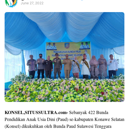
June 27, 2022
Premium
By
Raushan
Design
With
Shroff
Templates
KONSEL,SITUSSULTRA.com-
Sebanyak 422 Bunda
Pendidikan Anak Usia Dini (Paud) se-kabupaten Konawe Selatan
(Konsel) dikukuhkan oleh Bunda Paud Sulawesi Tenggara